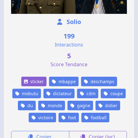
Solio
199
Interactions
5
Score Tendance
sticker
mbappe
deschamps
mobutu
dictateur
cdm
coupe
du
monde
gagne
didier
victoire
foot
football
Copier
Copier (jvc)