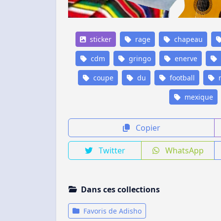
sticker
rage
chapeau
cdm
gringo
enerve
coupe
du
football
mexique
Copier
Twitter
WhatsApp
Dans ces collections
Favoris de Adisho