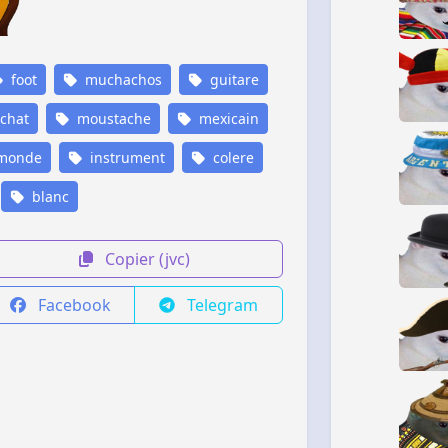
foot
muchachos
guitare
chat
moustache
mexicain
monde
instrument
colere
blanc
Copier (jvc)
Facebook
Telegram