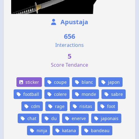
Apustaja
656
Interactions
5
Score Tendance
sticker
coupe
blanc
japon
football
colere
monde
sabre
cdm
rage
risitas
foot
chat
du
enerve
japonais
ninja
katana
bandeau