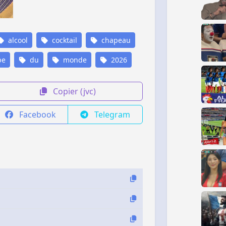
alcool
cocktail
chapeau
pe
du
monde
2026
Copier (jvc)
Facebook
Telegram