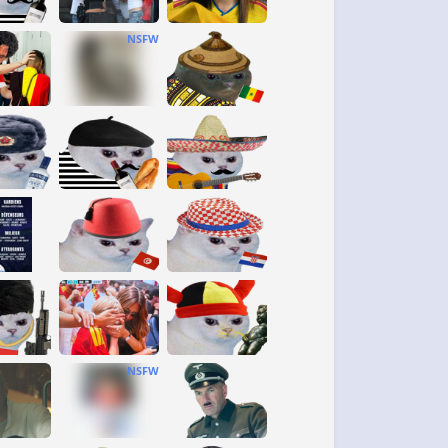
NSFW
NSFW