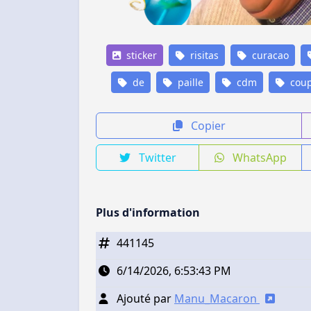
sticker
risitas
curacao
de
paille
cdm
cou
Copier
Twitter
WhatsApp
Plus d'information
441145
6/14/2026, 6:53:43 PM
Ajouté par
Manu_Macaron