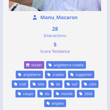
Manu_Macaron
28
Interactions
5
Score Tendance
sticker
angleterre-croatie
angleterre
croatie
supporter
troll
tete
de
ouf
cdm
coupe
du
monde
2026
anglais