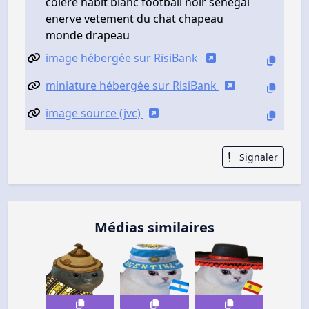
colere habit blanc football noir senegal
enerve vetement du chat chapeau
monde drapeau
image hébergée sur RisiBank
miniature hébergée sur RisiBank
image source (jvc)
Signaler
Médias similaires