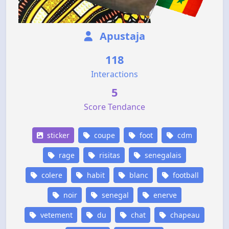
Apustaja
118
Interactions
5
Score Tendance
sticker
coupe
foot
cdm
rage
risitas
senegalais
colere
habit
blanc
football
noir
senegal
enerve
vetement
du
chat
chapeau