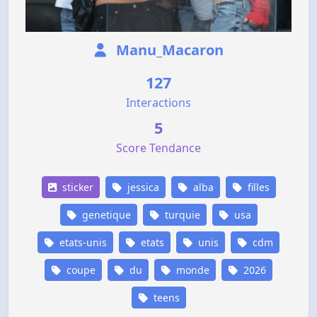
Manu_Macaron
127
Interactions
5
Score Tendance
sticker
jessica
alba
filles
genetique
turquie
usa
etats-unis
etats
unis
cdm
coupe
du
monde
2026
teens