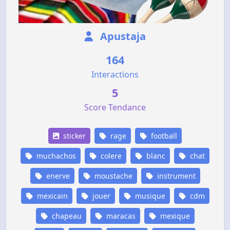
Apustaja
164
Interactions
5
Score Tendance
sticker
rage
football
muchachos
colere
blanc
chat
enerve
moustache
instrument
mexicain
jouer
musique
cdm
chapeau
maracas
mexique