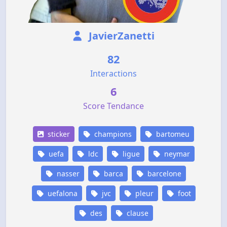
JavierZanetti
82
Interactions
6
Score Tendance
sticker
champions
bartomeu
uefa
ldc
ligue
neymar
nasser
barca
barcelone
uefalona
jvc
pleur
foot
des
clause