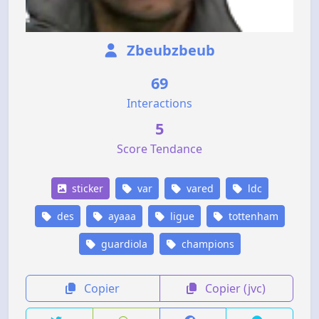
Zbeubzbeub
69
Interactions
5
Score Tendance
sticker
var
vared
ldc
des
ayaaa
ligue
tottenham
guardiola
champions
Copier
Copier (jvc)