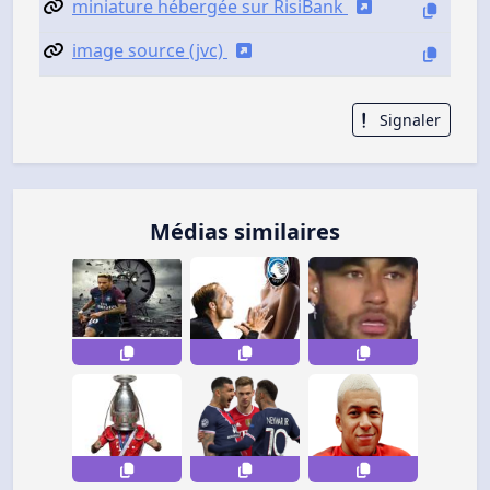
miniature hébergée sur RisiBank
image source (jvc)
Signaler
Médias similaires