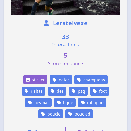
Leratelvexe
33
Interactions
5
Score Tendance
sticker
qatar
champions
risitas
des
psg
foot
neymar
ligue
mbappe
boucle
boucled