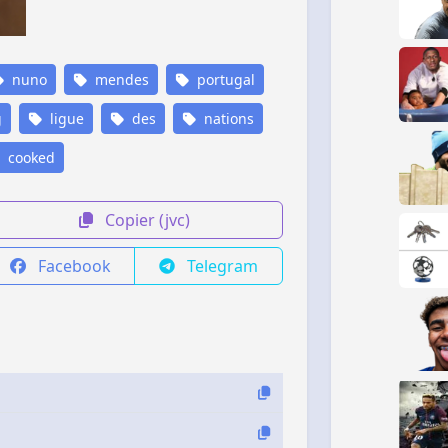
nuno
mendes
portugal
g
ligue
des
nations
cooked
Copier (jvc)
Facebook
Telegram