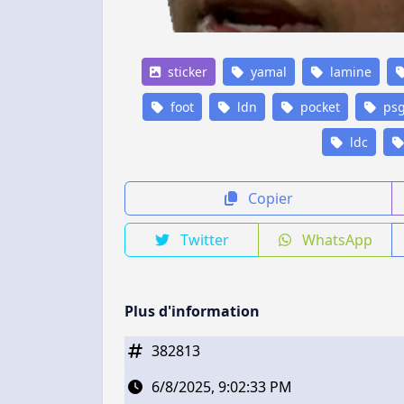
sticker
yamal
lamine
foot
ldn
pocket
ps
ldc
Copier
Twitter
WhatsApp
Plus d'information
382813
6/8/2025, 9:02:33 PM