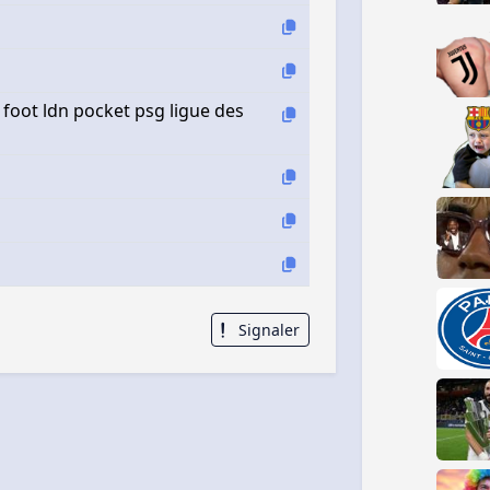
oot ldn pocket psg ligue des
Signaler