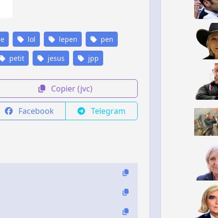
ue
lol
lepen
pen
petit
jesus
jpp
Copier (jvc)
Facebook
Telegram