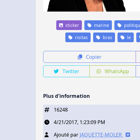
sticker
marine
politiq
risitas
bras
le
Copier
Twitter
WhatsApp
Plus d'information
16248
4/21/2017, 1:23:09 PM
Ajouté par
JAQUETTE-MOLER