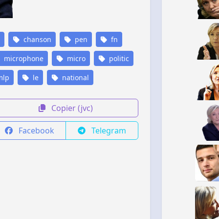
chanson
pen
fn
microphone
micro
politic
lp
le
national
Copier (jvc)
Facebook
Telegram