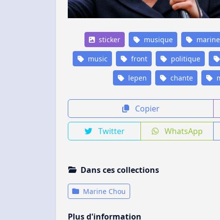
sticker
musique
marine
music
front
politique
lepen
chante
m
Copier
Twitter
WhatsApp
Dans ces collections
Marine Chou
Plus d'information