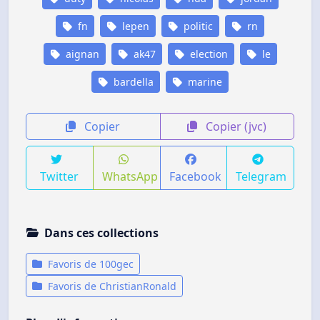
fn
lepen
politic
rn
aignan
ak47
election
le
bardella
marine
Copier
Copier (jvc)
Twitter
WhatsApp
Facebook
Telegram
Dans ces collections
Favoris de 100gec
Favoris de ChristianRonald