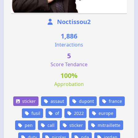
Noctissou2
1,886
Interactions
5
Score Tendance
100%
Approbation
sticker
assaut
dupont
france
fusil
of
2022
europe
pen
call
sticker
mitraillette
duty
nicolas
nda
jordan