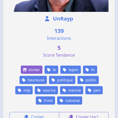
UnRayp
139
Interactions
5
Score Tendance
sticker
le
lepen
fn
heureuse
politique
politic
mlp
sourire
marine
pen
front
national
Copier
Copier (jvc)