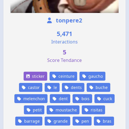
tonpere2
5,471
Interactions
5
Score Tendance
sticker
ceinture
gaucho
castor
le
dents
buche
melenchon
dent
bois
cuck
petit
moustache
risitas
barrage
grande
pen
bras