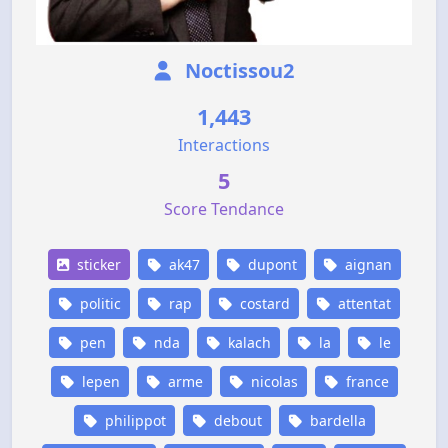
Noctissou2
1,443
Interactions
5
Score Tendance
sticker
ak47
dupont
aignan
politic
rap
costard
attentat
pen
nda
kalach
la
le
lepen
arme
nicolas
france
philippot
debout
bardella