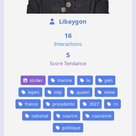
Libaygon
16
Interactions
5
Score Tendance
sticker
marine
le
pen
lepen
mlp
queen
reine
france
presidente
2027
rn
national
sourire
couronne
politique