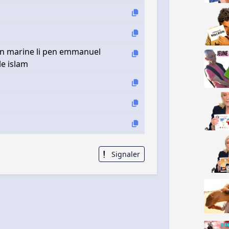
tan marine li pen emmanuel
le islam
Signaler