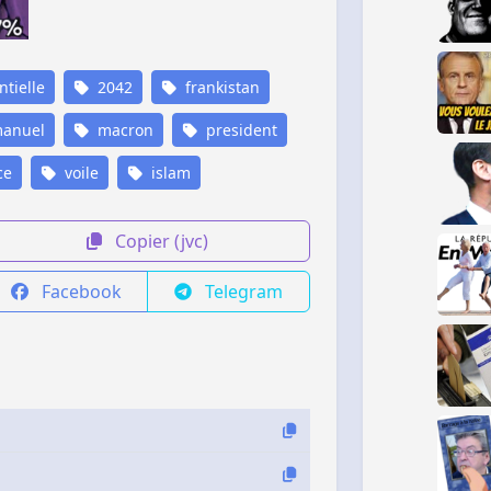
tielle
2042
frankistan
anuel
macron
president
ce
voile
islam
Copier (jvc)
Facebook
Telegram