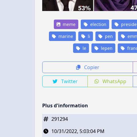
meme
election
presiden
marine
li
pen
emm
le
lepen
fran
Copier
Twitter
WhatsApp
Plus d'information
291294
10/31/2022, 5:03:04 PM