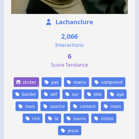
Lachanclure
2,066
Interactions
6
Score Tendance
sticker
pas
mains
comprend
bordel
wtf
sur
tete
aya
mais
sourire
content
main
rire
la
souris
risitas
jesus