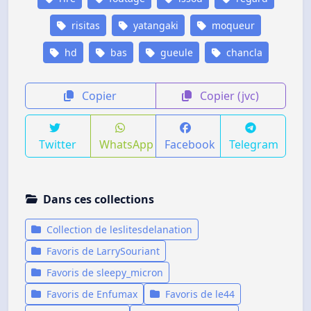
risitas
yatangaki
moqueur
hd
bas
gueule
chancla
Copier
Copier (jvc)
Twitter
WhatsApp
Facebook
Telegram
Dans ces collections
Collection de leslitesdelanation
Favoris de LarrySouriant
Favoris de sleepy_micron
Favoris de Enfumax
Favoris de le44