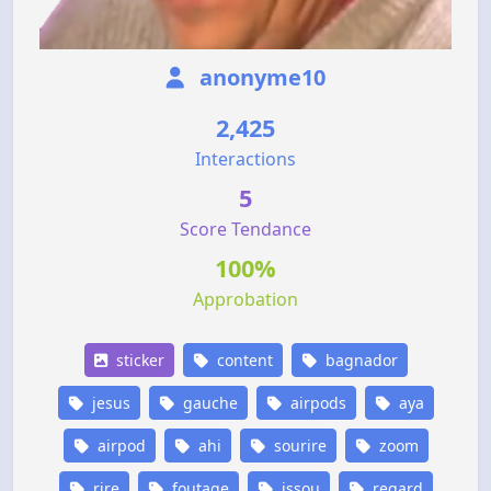
anonyme10
2,425
Interactions
5
Score Tendance
100%
Approbation
sticker
content
bagnador
jesus
gauche
airpods
aya
airpod
ahi
sourire
zoom
rire
foutage
issou
regard