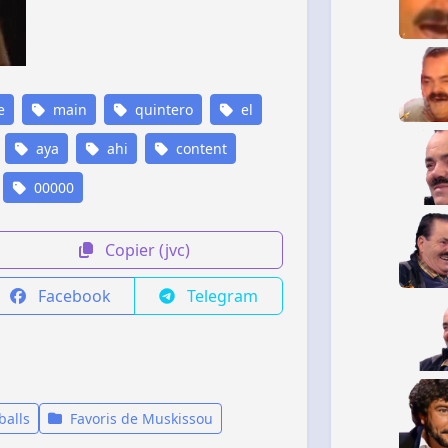
e
main
quintero
el
aya
ahi
content
00000
Copier (jvc)
Facebook
Telegram
balls
Favoris de Muskissou