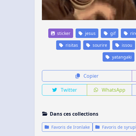
sticker
jesus
gif
rir
risitas
sourire
issou
yatangaki
Copier
Twitter
WhatsApp
Dans ces collections
Favoris de Ironlake
Favoris de syrup