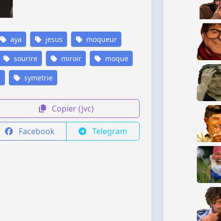
aya
jesus
moqueur
sourire
miroir
moque
s
symetrie
Copier (jvc)
Facebook
Telegram