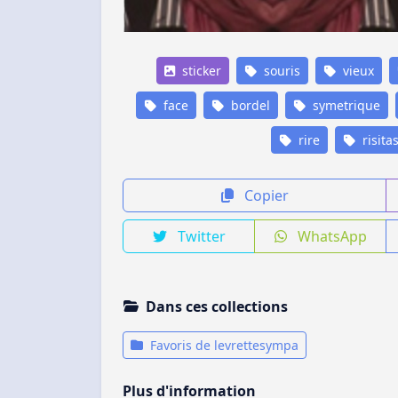
sticker
souris
vieux
face
bordel
symetrique
rire
risita
Copier
Twitter
WhatsApp
Dans ces collections
Favoris de levrettesympa
Plus d'information