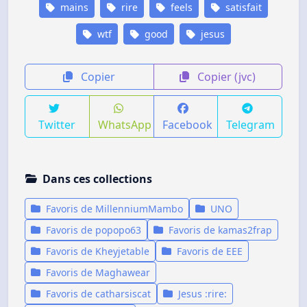
mains
rire
feels
satisfait
wtf
good
jesus
Copier
Copier (jvc)
Twitter
WhatsApp
Facebook
Telegram
Dans ces collections
Favoris de MillenniumMambo
UNO
Favoris de popopo63
Favoris de kamas2frap
Favoris de Kheyjetable
Favoris de EEE
Favoris de Maghawear
Favoris de catharsiscat
Jesus :rire: