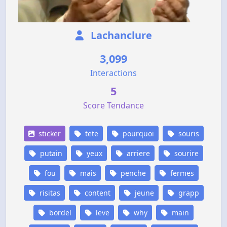
Lachanclure
3,099
Interactions
5
Score Tendance
sticker
tete
pourquoi
souris
putain
yeux
arriere
sourire
fou
mais
penche
fermes
risitas
content
jeune
grapp
bordel
leve
why
main