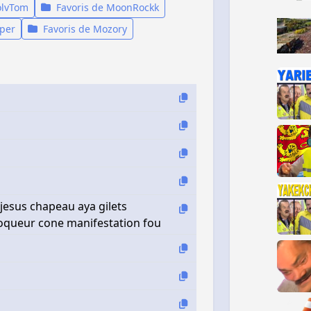
olvTom
Favoris de MoonRockk
pper
Favoris de Mozory
s jesus chapeau aya gilets
moqueur cone manifestation fou