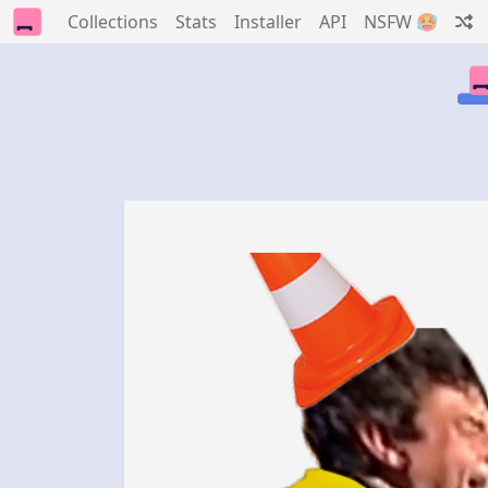
Collections
Stats
Installer
API
NSFW 🥵