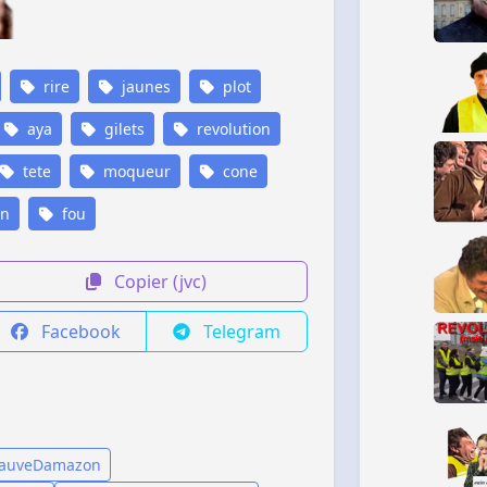
rire
jaunes
plot
aya
gilets
revolution
tete
moqueur
cone
on
fou
Copier (jvc)
Facebook
Telegram
hauveDamazon