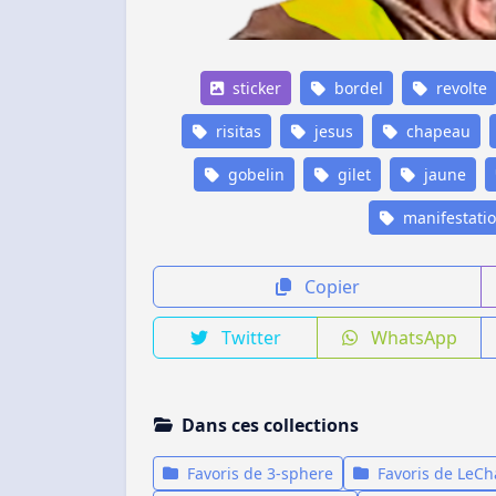
sticker
bordel
revolte
risitas
jesus
chapeau
gobelin
gilet
jaune
manifestati
Copier
Twitter
WhatsApp
Dans ces collections
Favoris de 3-sphere
Favoris de LeC