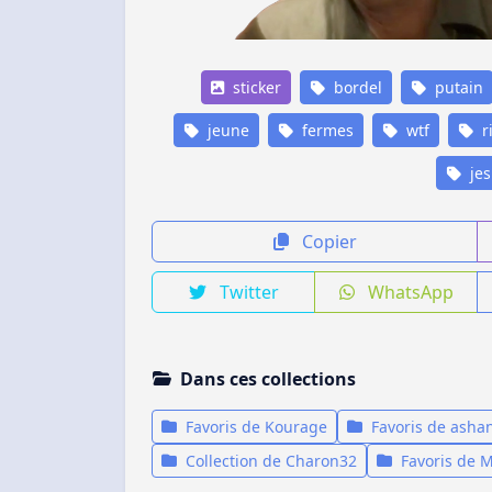
sticker
bordel
putain
jeune
fermes
wtf
r
jes
Copier
Twitter
WhatsApp
Dans ces collections
Favoris de Kourage
Favoris de ashan
Collection de Charon32
Favoris de 