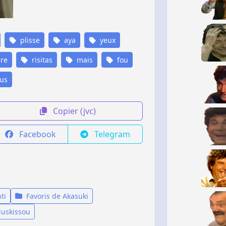
plisse
aya
yeux
ire
risitas
mais
fou
us
Copier (jvc)
Facebook
Telegram
ti
Favoris de Akasuki
Muskissou