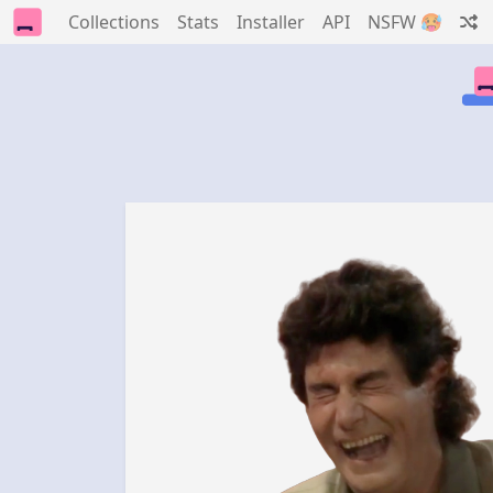
Collections
Stats
Installer
API
NSFW 🥵