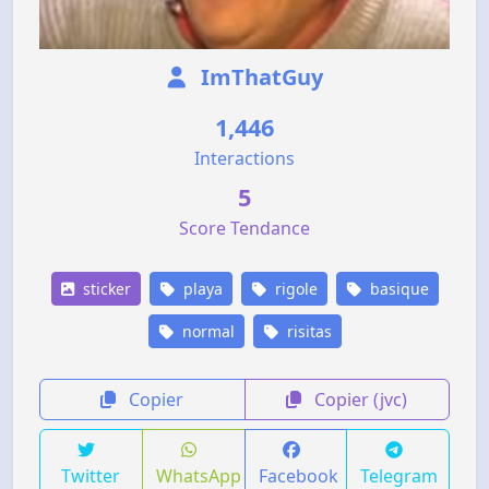
ImThatGuy
1,446
Interactions
5
Score Tendance
sticker
playa
rigole
basique
normal
risitas
Copier
Copier (jvc)
Twitter
WhatsApp
Facebook
Telegram