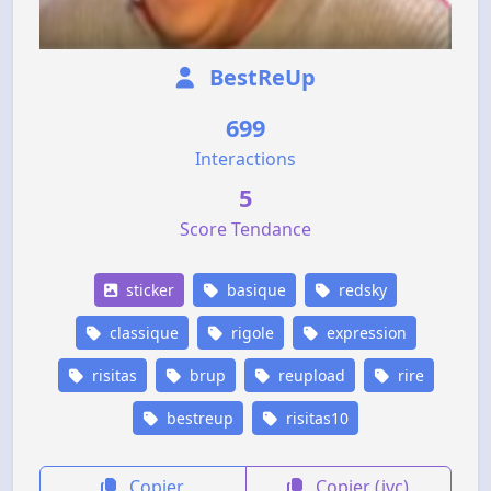
BestReUp
699
Interactions
5
Score Tendance
sticker
basique
redsky
classique
rigole
expression
risitas
brup
reupload
rire
bestreup
risitas10
Copier
Copier (jvc)