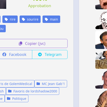
Approbation
rire
sourire
main
ou
Copier (jvc)
Facebook
Telegram
ris de GolemMedical
MC Jean Gab'1
ash
Favoris de lordshadow2000
me
Politique