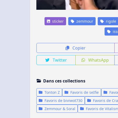
sticker
zemmour
rigole
iss
Copier
Twitter
WhatsApp
Dans ces collections
Tonton Z
Favoris de seIfie
Favo
Favoris de biviwot730
Favoris de Cr
Zemmour & Soral
Favoris de Vitalis