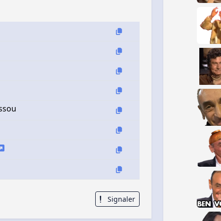
issou
Signaler