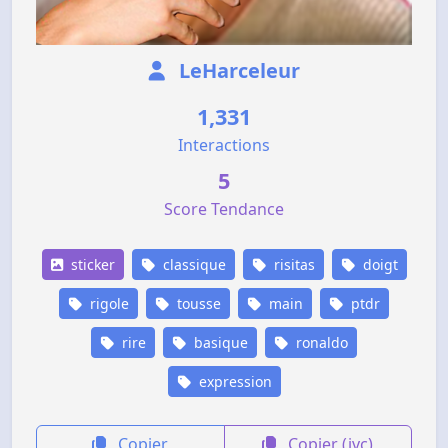
LeHarceleur
1,331
Interactions
5
Score Tendance
sticker
classique
risitas
doigt
rigole
tousse
main
ptdr
rire
basique
ronaldo
expression
Copier
Copier (jvc)