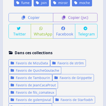
fume
join
miroir
moche
Copier
Copier (jvc)
Twitter
WhatsApp
Facebook
Telegram
Dans ces collections
Favoris de MizuData
Favoris de str0m
Favoris de QuicheGoulache
Favoris de Tambourin
Favoris de Grippette
Favoris de JeanCacaProut
Favoris de fils_comateux
Favoris de golemJovial
Favoris de Starfoxbh