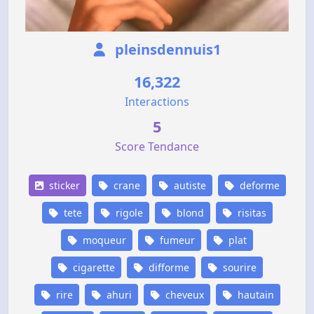
pleinsdennuis1
16,322
Interactions
5
Score Tendance
sticker
crane
autiste
deforme
tete
rigole
blond
risitas
moqueur
fumeur
plat
cigarette
difforme
sourire
rire
ahuri
cheveux
hautain