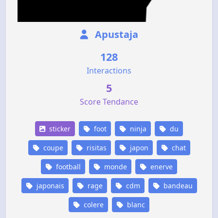
Apustaja
128
Interactions
5
Score Tendance
sticker
foot
ninja
du
coupe
risitas
japon
chat
football
monde
enerve
japonais
rage
cdm
bandeau
colere
blanc