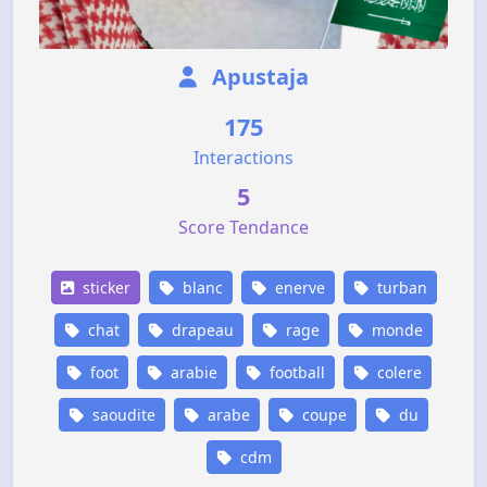
Apustaja
175
Interactions
5
Score Tendance
sticker
blanc
enerve
turban
chat
drapeau
rage
monde
foot
arabie
football
colere
saoudite
arabe
coupe
du
cdm