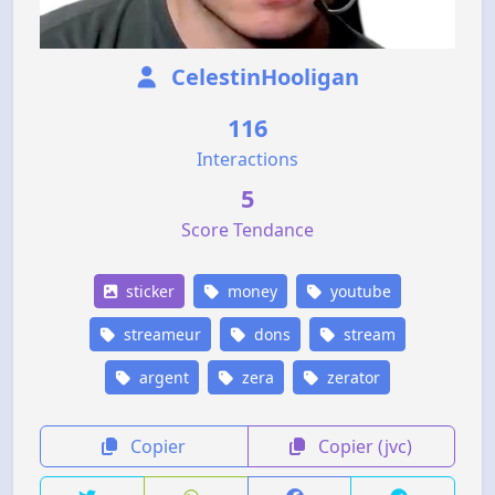
CelestinHooligan
116
Interactions
5
Score Tendance
sticker
money
youtube
streameur
dons
stream
argent
zera
zerator
Copier
Copier (jvc)