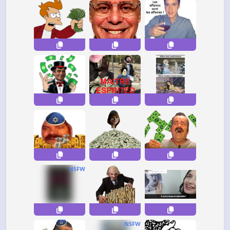
NSFW
NSFW