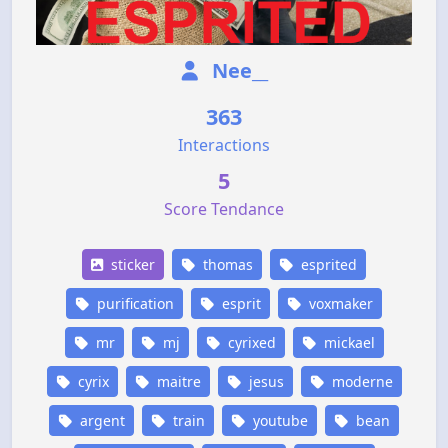
Nee__
363
Interactions
5
Score Tendance
sticker
thomas
esprited
purification
esprit
voxmaker
mr
mj
cyrixed
mickael
cyrix
maitre
jesus
moderne
argent
train
youtube
bean