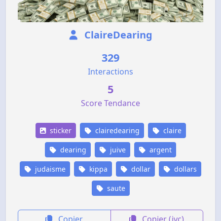
ClaireDearing
329
Interactions
5
Score Tendance
sticker
clairedearing
claire
dearing
juive
argent
judaisme
kippa
dollar
dollars
saute
Copier
Copier (jvc)