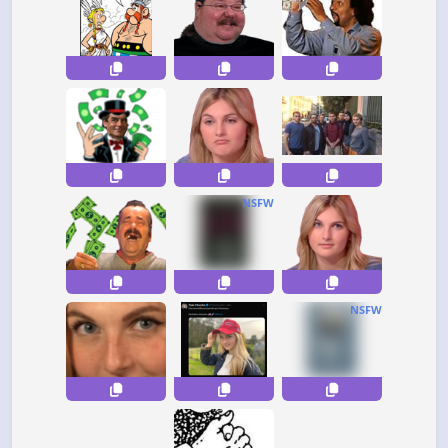
NSFW
NSFW