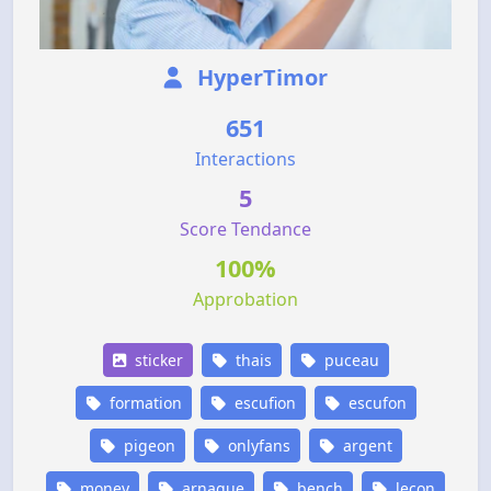
HyperTimor
651
Interactions
5
Score Tendance
100%
Approbation
sticker
thais
puceau
formation
escufion
escufon
pigeon
onlyfans
argent
money
arnaque
bench
lecon