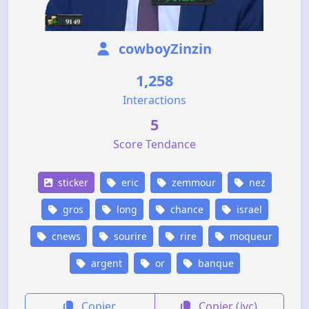
cowboyZinzin
1,258
Interactions
5
Score Tendance
sticker
eric
zemmour
nez
gros
long
chance
israel
cnews
sourire
rire
moqueur
argent
or
banque
Copier
Copier (jvc)