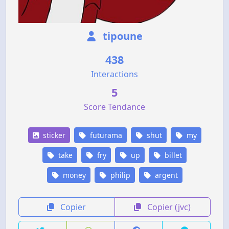
tipoune
438
Interactions
5
Score Tendance
sticker
futurama
shut
my
take
fry
up
billet
money
philip
argent
Copier
Copier (jvc)