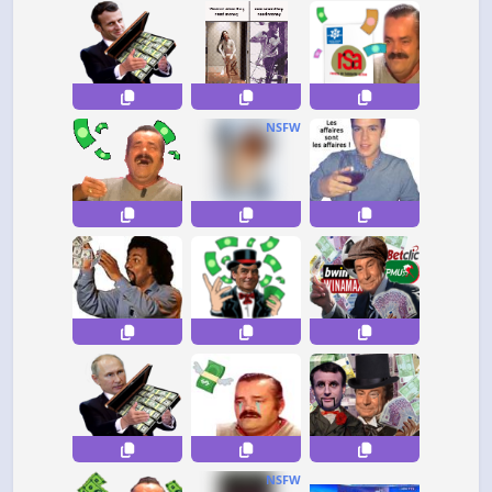
NSFW
NSFW