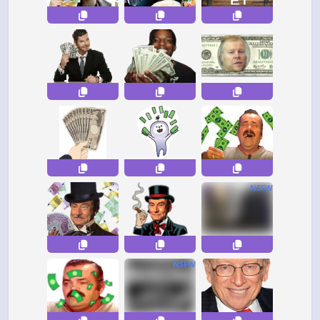
NSFW
NSFW