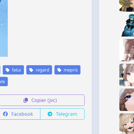
fatui
regard
mepris
te
Copier (jvc)
Facebook
Telegram