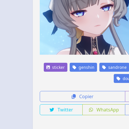
sticker
genshin
sandrone
dou
Copier
Twitter
WhatsApp