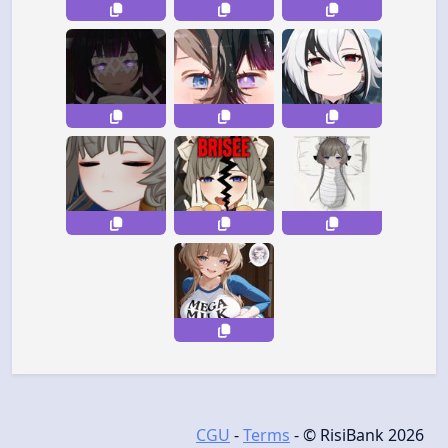
CGU
-
Terms
- © RisiBank 2026