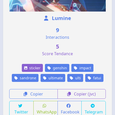
Lumine
9
Interactions
5
Score Tendance
sticker
genshin
impact
sandrone
ultimate
ulti
fatui
Copier
Copier (jvc)
Twitter
WhatsApp
Facebook
Telegram