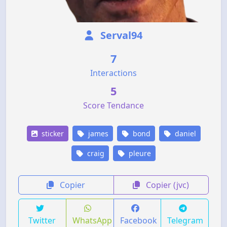
Serval94
7
Interactions
5
Score Tendance
sticker
james
bond
daniel
craig
pleure
Copier
Copier (jvc)
Twitter
WhatsApp
Facebook
Telegram