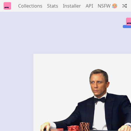
Collections
Stats
Installer
API
NSFW 🥵