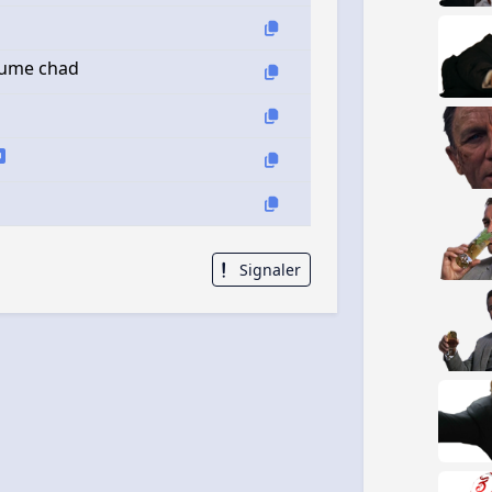
tume chad
Signaler