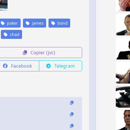
poker
james
bond
chad
Copier (jvc)
Facebook
Telegram