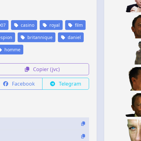
07
casino
royal
film
spion
britannique
daniel
homme
Copier (jvc)
Facebook
Telegram