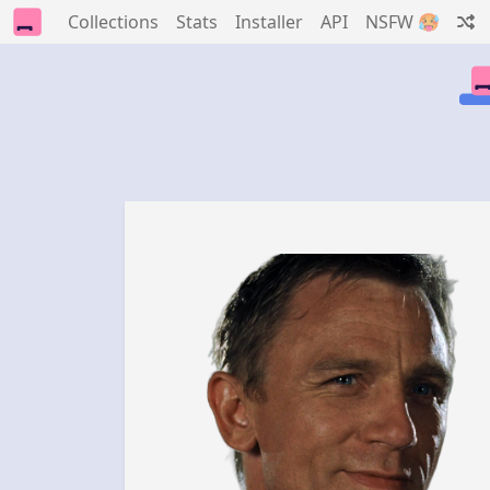
Collections
Stats
Installer
API
NSFW 🥵