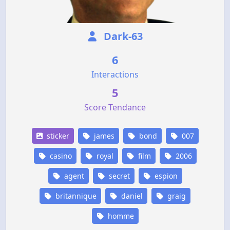
Dark-63
6
Interactions
5
Score Tendance
sticker
james
bond
007
casino
royal
film
2006
agent
secret
espion
britannique
daniel
graig
homme