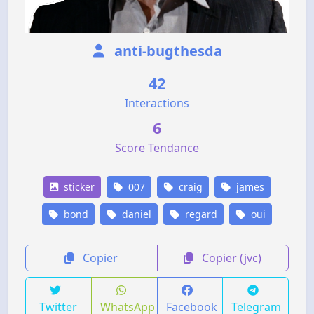
anti-bugthesda
42
Interactions
6
Score Tendance
sticker
007
craig
james
bond
daniel
regard
oui
Copier
Copier (jvc)
Twitter
WhatsApp
Facebook
Telegram