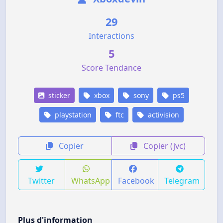
29
Interactions
5
Score Tendance
sticker
xbox
sony
ps5
playstation
ftc
activision
Copier
Copier (jvc)
Twitter
WhatsApp
Facebook
Telegram
Plus d'information