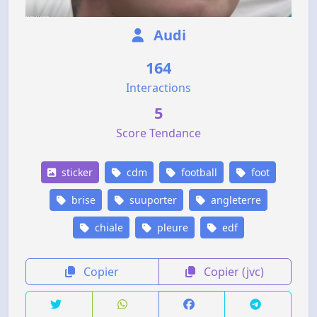
Audi
164
Interactions
5
Score Tendance
sticker
cdm
football
foot
brise
suuporter
angleterre
chiale
pleure
edf
Copier
Copier (jvc)