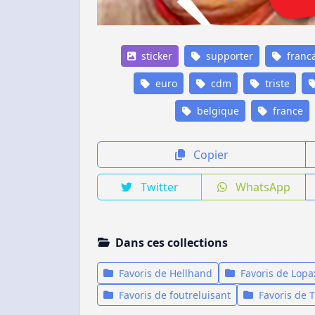
sticker
supporter
franca
euro
cdm
triste
belgique
france
Copier
Twitter
WhatsApp
Dans ces collections
Favoris de Hellhand
Favoris de Lopa
Favoris de foutreluisant
Favoris de 