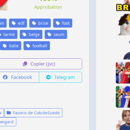
Approbation
is
edf
brise
foot
larme
belge
seum
italie
football
Copier (jvc)
Facebook
Telegram
x
Favoris de CobideSuede
Twigard