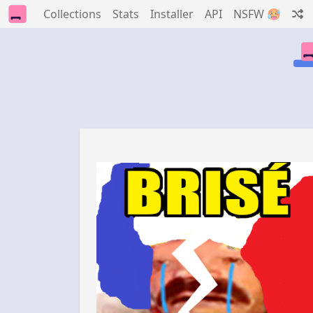
Collections
Stats
Installer
API
NSFW 🥵